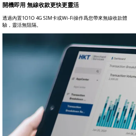
開機即用 無線收款更快更靈活
透過內置1O1O 4G SIM卡或Wi-Fi操作爲您帶來無線收款體
驗，靈活無阻隔。